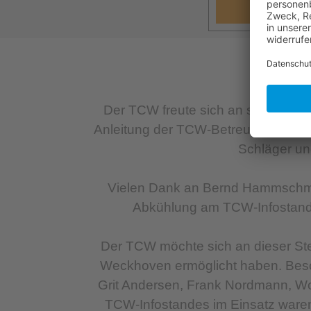
Der TCW freute sich an seinem Inf
Anleitung der TCW-Betreuer ihre er
Schläger un
Vielen Dank an Bernd Hammschmid
Abkühlung am TCW-Infostand s
Der TCW möchte sich an dieser Stel
Weckhoven ermöglicht haben. Beson
Grit Andersen, Frank Nordmann, Wo
TCW-Infostandes im Einsatz waren u