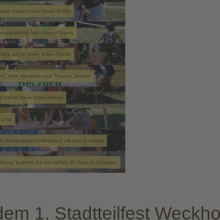
treut Kinder beim Street-Tennis
treut Kinder beim Street-Tennis
treut Kinder beim Street-Tennis
ersen, Vera Hausotter und Thomas Ziesmer
t Kinder beim Street-Tennis
Lissy
TCW-Infostand im Gespräch mit dem Vorstand
lung: leckeres Eis bei heißen 35 Grad im Schatten
 dem 1. Stadtteilfest Weckh