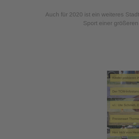
Auch für 2020 ist ein weiteres Sta
Sport einer größeren
Kinder probieren i
Der TCW-Infostan
v.l.: Ute Schmidt,
Pressewart Thomas
Herr Hick vom He