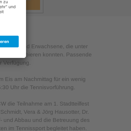
t
e Kinder und Erwachsene, die unter
fostand probieren konnten. Passende
r Verfügung.
 Eis am Nachmittag für ein wenig
:30 Uhr die Tennisvorführung.
W die Teilnahme am 1. Stadtteilfest
chmidt, Vera & Jörg Hausotter, Dr.
f- und Abbau und die Betreuung des
ten im Tennissport begleitet haben.