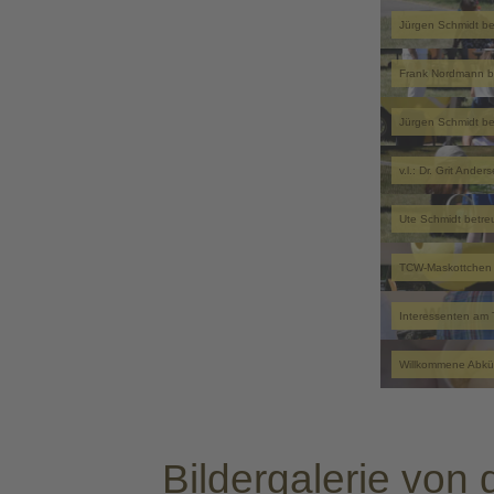
Jürgen Schmidt be
Frank Nordmann be
Jürgen Schmidt be
v.l.: Dr. Grit And
Ute Schmidt betreu
TCW-Maskottchen 
Interessenten am 
Willkommene Abküh
Bildergalerie von