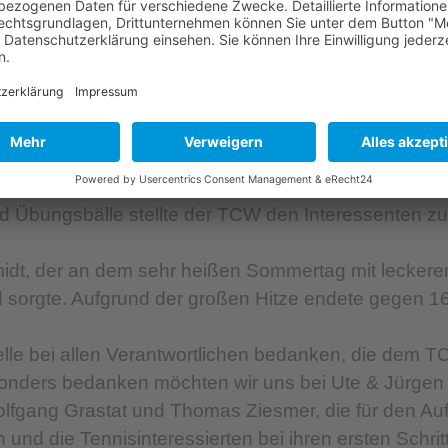
Street-Tennis für Jung & Al
ostand ganz besonders über viele tennisinteressiert
sten Schläge auf einem Street-Tennisfeld vor dem In
d Übungsbälle stellte der TCW den Interessenten zu
t, der an dem sehr heißen Sommertag mit leckerem
orgte. Aufgrund der großen Hitze endete gegen 16
le bei allen Verantwortlichen bedanken, die dem TC
ders bedanken möchten wir uns bei Ute & Jürgen S
lfgang Grastat und Thomas Ziesmer, die für den Au
nd die Tennisinteressierten bei ihren ersten Schrit