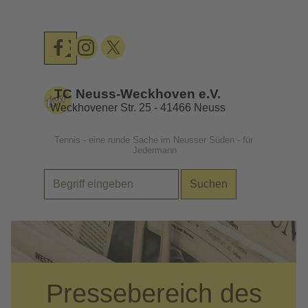
Direkt zum Seiteninhalt
Menü überspringen
TC Neuss-Weckhoven e.V.
Weckhovener Str. 25 - 41466 Neuss
Tennis - eine runde Sache im Neusser Süden - für 
Jedermann
Suchen
.
Pressebereich des