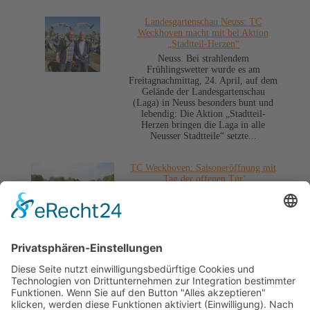
Landesgartenschau Neuss: TC
Weckhoven macht mit bei Aktion
„Stadtteil-Herzen“
Neuss. Bei strahlendem
Frühlingswetter wurde es am
Freitagnachmittag, 24. April, auf dem
Gelände der Landesgartenschau
(Laga) in Neuss besonders bunt und
lebendig: Die Aktion „Stadtteil-
Herzen bringen die Laga in alle
Neusser Stadtteile“ setzte...
TC Weckhoven: Saisoneröffnung mit
‚Tag der offenen Tür‘
Neuss. Der Tennisclub Neuss-
Weckhoven e.V. (TCW) feiert den
Start in die Sommersaison mit einem
‚Tag der offenen Tür‘ und lädt alle
Tennisinteressierten ein, dabei zu sein.
Am Samstag, 12. April, haben alle
kleinen und großen Besucher ab 14
Uhr...
» Weitere Pressemitteilungen