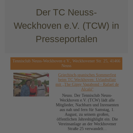
Der TC Neuss-
Weckhoven e.V. (TCW) in
Presseportalen
Tennisclub Neuss-Weckhoven e.V., Weckhovener Str. 25, 41466
Neuss
Griechisch-spanisches Sommerfest
beim TC Weckhoven: Urlaubsflair
mit „The Gipsy Vagabond - Rafael de
Alcalá“
Neuss. Der Tennisclub Neuss-
Weckhoven e.V. (TCW) lädt alle
Mitglieder, Nachbarn und Inressenten
aus nah und fern für Samstag, 1.
August, zu seinem großen,
öffentlichen Jahreshighlight ein. Die
Vereinsanlage an der Weckhovener
Straße 25 verwandelt...