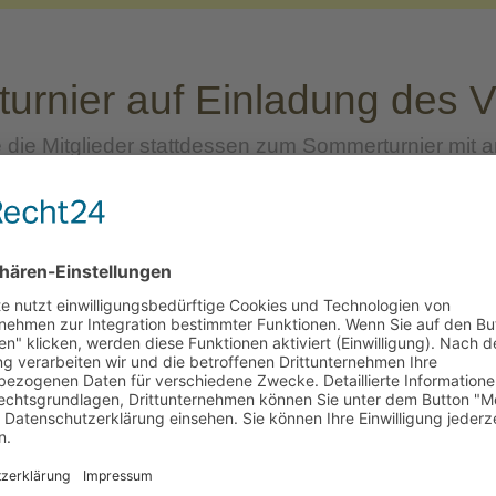
urnier auf Einladung des V
 die Mitglieder stattdessen zum Sommerturnier mit
zwanzig Vereinsmitglieder folgten der Einladung u
ommerwetter und sommerlichen Temperaturen um die d
s 6 im Doppel-Mixed-Wettstreit über zwei Runden m
s und Helmut Gräf, stellte die Spielpaarungen fair
beendete am frühen Abend den vereinsinternen Wett
chluss an das Turnier auf ein zünftiges Barbecue au
getränke und gute Musik. Die letzten Gäste verließ
und machten sich nach einem schönen Tag auf den 