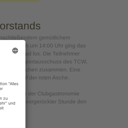
orstands
 anschließendem gemütlichem
nd pünktlich um 14:00 Uhr ging das
reißig Grad los. Die Teilnehmer
essen. Der Sportausschuss des TCW,
 und ausgeglichen zusammen. Eine
streit auf der roten Asche.
s der Küche der Clubgastronomie
en erst zu vorgerückter Stunde den
Heimweg.