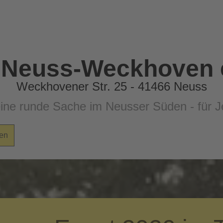
 Neuss-Weckhoven e
Weckhovener Str. 25 - 41466 Neuss
eine runde Sache im Neusser Süden - für
en
.