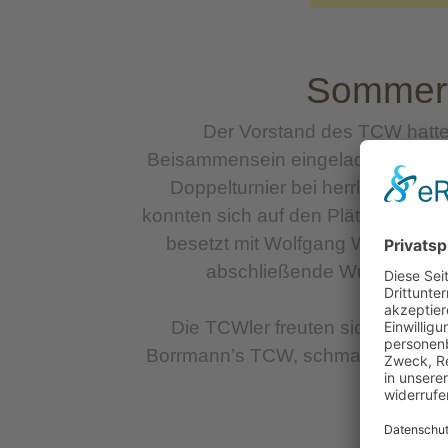
Sommert
Der Vorstand des TCW hatte
Beisammensein eingeladen. Vierund
Doppelturnier bei herrlichem S
konnten sich auf den Plätzen 1 bi
besetzt mit Wolfgang Weyerstras
abschließende Wunschrunde 
Die TCWler freuten sich im Ans
Borrmann’s TCW, schmackhafte Kalt
Verein 