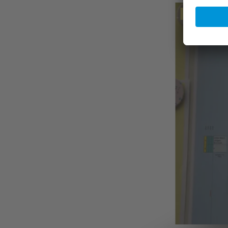
Spielpaarungen de
Sportausschuss des TCW: Wolfgang und Helmut bei der Zusammenstellu