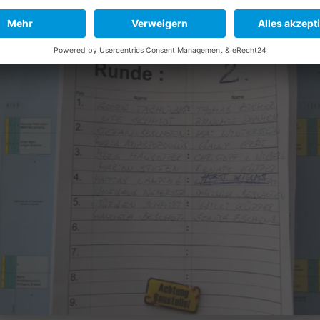
r 2. Spielrunde
ng der Matches
Vorhand-Stop von Kai