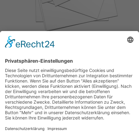
Bilder von den Vorbereitungen des TCW-Wagens, der guten Stimmung auf
dem Wagen vor der Zugabsage und der "After-Zoch-Fete" im Zeughaus
Zurück zu den Bildberichten...
Adresse Tennisanlage/Clubhaus
Tennisclub Neuss-Weckhoven e.V.
Weckhovener Str. 25
41466 Neuss
Bankverbindung
IBAN: DE 15 3055 0000 0000 2827 23
BIC: WELADEDNXXX