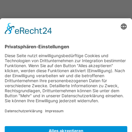
Bilder von der Fahrt des Senatorenwagens der Neusser Blauen Funken
durch die Neusser Innenstadt am 15. Februar 2026 und der guten
Stimmung auf dem Wagen und am Straßenrand
Zurück zu den Bildberichten...
Adresse Tennisanlage/Clubhaus
Tennisclub Neuss-Weckhoven e.V.
Weckhovener Str. 25
41466 Neuss
Bankverbindung
IBAN: DE 15 3055 0000 0000 2827 23
BIC: WELADEDNXXX
B
ank: Stadtsparkasse Neuss