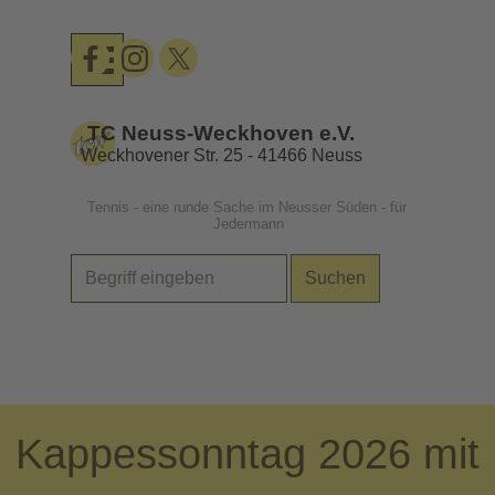
Direkt zum Seiteninhalt
Menü überspringen
TC Neuss-Weckhoven e.V.
Weckhovener Str. 25 - 41466 Neuss
Tennis - eine runde Sache im Neusser Süden - für 
Jedermann
Suchen
.
Kappessonntag 2026 mit