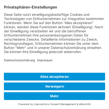
Zurück zu den Clubmeisterschaften...
Adresse Tennisanlage/Clubhaus
Tennisclub Neuss-Weckhoven e.V.
Weckhovener Str. 25
41466 Neuss
Bankverbindung
IBAN: DE 15 3055 0000 0000 2827 23
BIC: WELADEDNXXX
B
ank: Stadtsparkasse Neuss
Kontakt
Mail:
Tennisclub@tc-neuss-weckhoven.de
Web:
www.tc-neuss-weckhoven.de
Tel.: 02131
7423690
Datenschutzerklärung