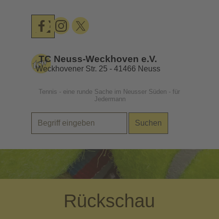
Direkt zum Seiteninhalt
Menü überspringen
TC Neuss-Weckhoven e.V.
Weckhovener Str. 25 - 41466 Neuss
Tennis - eine runde Sache im Neusser Süden - für 
Jedermann
Suchen
.
Rückschau