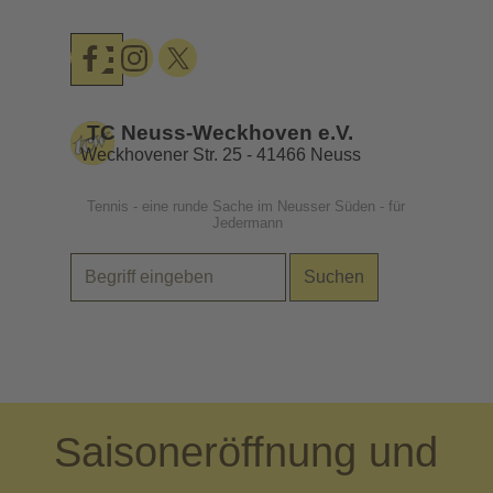
Direkt zum Seiteninhalt
Menü überspringen
TC Neuss-Weckhoven e.V.
Weckhovener Str. 25 - 41466 Neuss
Tennis - eine runde Sache im Neusser Süden - für 
Jedermann
Suchen
.
Saisoneröffnung und